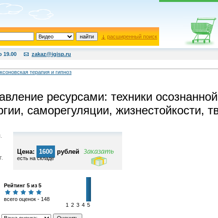
расширенный поиск
о 19.00
zakaz@igisp.ru
ксоновская терапия и гипноз
авление ресурсами: техники осознанной
ргии, саморегуляции, жизнестойкости, т
.
Цена:
1600
рублей
т.
есть на складе
Рейтинг 5 из 5
всего оценок - 148
1
2
3
4
5