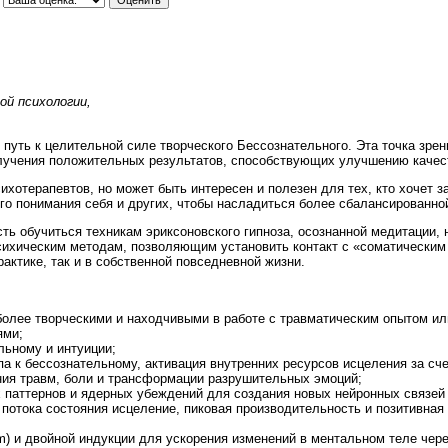
ой психологии,
 путь к целительной силе творческого Бессознательного. Эта точка зре
олучения положительных результатов, способствующих улучшению качест
ихотерапевтов, но может быть интересен и полезен для тех, кто хочет з
ого понимания себя и других, чтобы насладиться более сбалансированно
ь обучиться техникам эриксоновского гипноза, осознанной медитации,
сихическим методам, позволяющим установить контакт с «соматическим 
актике, так и в собственной повседневной жизни.
более творческими и находчивыми в работе с травматическим опытом и
ями;
льному и интуиции;
а к бессознательному, активация внутренних ресурсов исцеления за сче
ия травм, боли и трансформации разрушительных эмоций;
 паттернов и ядерных убеждений для создания новых нейронных связей 
 потока состояния исцеление, пиковая производительность и позитивна
m) и двойной индукции для ускорения изменений в ментальном теле чере