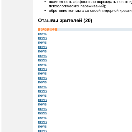
возможность эффективно порождать новые иде
психологических переживаний);
обретение контакта со своей «ядерной креат
Отзывы зрителей (20)
10.07.2021
news
news
news
news
news
news
news
news
news
news
news
news
news
news
news
news
news
news
news
news
news
news
news