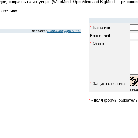
и, опираясь на интуицию (WiseMind, OpenMind and BigMind – три основ
ивностью».
*
Ваше имя:
mediasn /
mediasnet@gmail.com
Ваш e-mail:
*
Отзыв:
*
Защита от спама:
введ
*
- поля формы обязатель