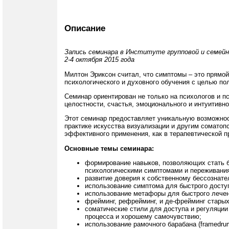
Описание
Запись семинара в Институте групповой и семейн
2-4 октября 2015 года
Милтон Эриксон считал, что симптомы – это прямой
психологического и духовного обучения с целью п
Семинар ориентирован не только на психологов и пс
целостности, счастья, эмоционального и интуитивн
Этот семинар предоставляет уникальную возможност
практике искусства визуализации и другим соматоп
эффективного применения, как в терапевтической пр
Основные темы семинара:
формирование навыков, позволяющих стать 
психологическими симптомами и переживани
развитие доверия к собственному бессознате
использование симптома для быстрого доступ
использование метафоры для быстрого лечен
фрейминг, рефрейминг, и де-фрейминг старых
соматические стили для доступа и регуляции
процесса и хорошему самочувствию;
использование рамочного барабана (framedru