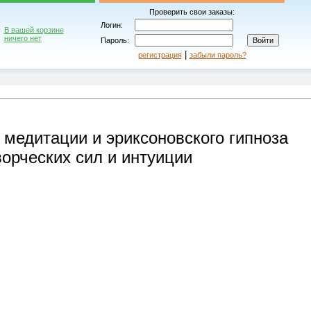
Проверить свои заказы:
Логин:
В вашей корзине
ничего нет
Пароль:
|
регистрация
забыли пароль?
 медитации и эриксоновского гипноза
ворческих сил и интуиции