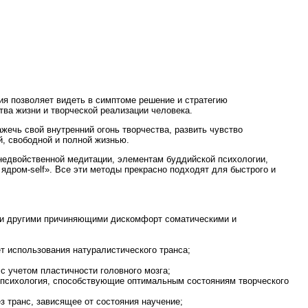
ния позволяет видеть в симптоме решение и стратегию
ва жизни и творческой реализации человека.
ажечь свой внутренний огонь творчества, развить чувство
й, свободной и полной жизнью.
 недвойственной медитации, элементам буддийской психологии,
ядром-self». Все эти методы прекрасно подходят для быстрого и
ли другими причиняющими дискомфорт соматическими и
т использования натуралистического транса;
с учетом пластичности головного мозга;
я психология, способствующие оптимальным состояниям творческого
з транс, зависящее от состояния научение;