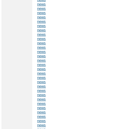
news
news
news
news
news
news
news
news
news
news
news
news
news
news
news
news
news
news
news
news
news
news
news
news
news
news
news
news
news