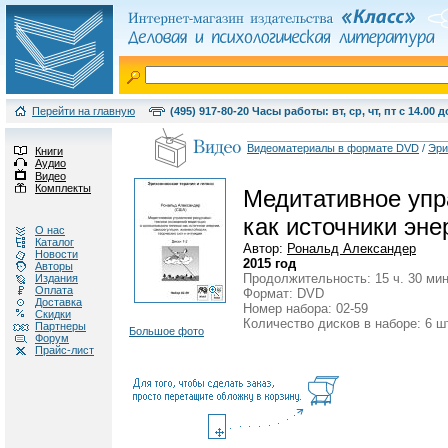
Перейти на главную
(495) 917-80-20 Часы работы: вт, ср, чт, пт с 14.00 д
Видеоматериалы в формате DVD
/
Эри
Книги
Аудио
Видео
Комплекты
Медитативное упр
как источники эне
О нас
Каталог
Автор:
Рональд Александер
Новости
2015 год
Авторы
Продолжительность: 15 ч. 30 мин
Издания
Оплата
Формат: DVD
Доставка
Номер набора: 02-59
Скидки
Количество дисков в наборе: 6 ш
Партнеры
Большое фото
Форум
Прайс-лист