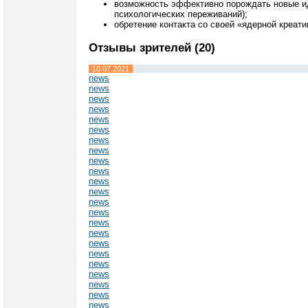
возможность эффективно порождать новые иде
психологических переживаний);
обретение контакта со своей «ядерной креат
Отзывы зрителей (20)
10.07.2021
news
news
news
news
news
news
news
news
news
news
news
news
news
news
news
news
news
news
news
news
news
news
news