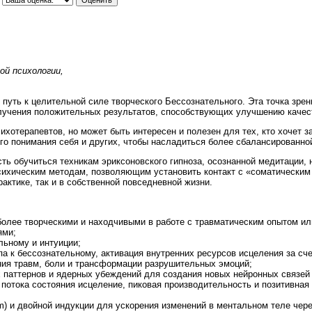
ой психологии,
 путь к целительной силе творческого Бессознательного. Эта точка зре
олучения положительных результатов, способствующих улучшению качест
ихотерапевтов, но может быть интересен и полезен для тех, кто хочет з
ого понимания себя и других, чтобы насладиться более сбалансированно
ь обучиться техникам эриксоновского гипноза, осознанной медитации,
сихическим методам, позволяющим установить контакт с «соматическим 
актике, так и в собственной повседневной жизни.
более творческими и находчивыми в работе с травматическим опытом и
ями;
льному и интуиции;
а к бессознательному, активация внутренних ресурсов исцеления за сче
ия травм, боли и трансформации разрушительных эмоций;
 паттернов и ядерных убеждений для создания новых нейронных связей 
 потока состояния исцеление, пиковая производительность и позитивна
m) и двойной индукции для ускорения изменений в ментальном теле чере