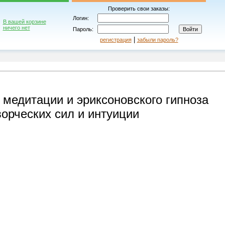
Проверить свои заказы:
Логин:
В вашей корзине
ничего нет
Пароль:
|
регистрация
забыли пароль?
 медитации и эриксоновского гипноза
ворческих сил и интуиции