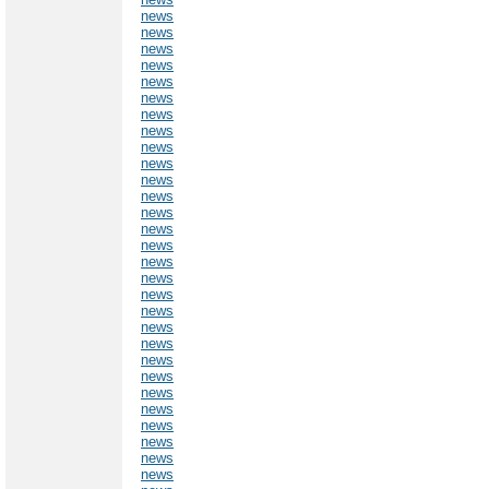
news
news
news
news
news
news
news
news
news
news
news
news
news
news
news
news
news
news
news
news
news
news
news
news
news
news
news
news
news