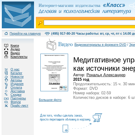
Перейти на главную
(495) 917-80-20 Часы работы: вт, ср, чт, пт с 14.00 д
Видеоматериалы в формате DVD
/
Эри
Книги
Аудио
Видео
Комплекты
Медитативное упр
как источники эне
О нас
Каталог
Автор:
Рональд Александер
Новости
2015 год
Авторы
Продолжительность: 15 ч. 30 мин
Издания
Оплата
Формат: DVD
Доставка
Номер набора: 02-59
Скидки
Количество дисков в наборе: 6 ш
Партнеры
Большое фото
Форум
Прайс-лист