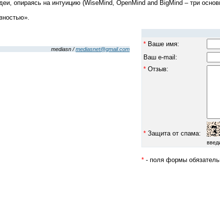
и, опираясь на интуицию (WiseMind, OpenMind and BigMind – три основ
ивностью».
*
Ваше имя:
mediasn /
mediasnet@gmail.com
Ваш e-mail:
*
Отзыв:
*
Защита от спама:
введ
*
- поля формы обязатель