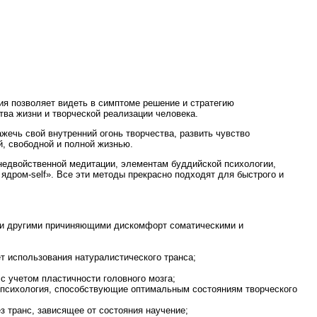
ния позволяет видеть в симптоме решение и стратегию
ва жизни и творческой реализации человека.
ажечь свой внутренний огонь творчества, развить чувство
й, свободной и полной жизнью.
 недвойственной медитации, элементам буддийской психологии,
ядром-self». Все эти методы прекрасно подходят для быстрого и
ли другими причиняющими дискомфорт соматическими и
т использования натуралистического транса;
с учетом пластичности головного мозга;
я психология, способствующие оптимальным состояниям творческого
з транс, зависящее от состояния научение;