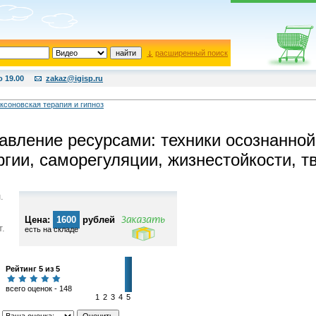
расширенный поиск
о 19.00
zakaz@igisp.ru
ксоновская терапия и гипноз
авление ресурсами: техники осознанной
ргии, саморегуляции, жизнестойкости, т
.
Цена:
1600
рублей
т.
есть на складе
Рейтинг 5 из 5
всего оценок - 148
1
2
3
4
5