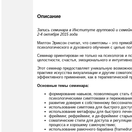
Описание
Запись семинара в Институте групповой и семейн
2-4 октября 2015 года
Милтон Эриксон считал, что симптомы – это прямой
психологического и духовного обучения с целью п
Семинар ориентирован не только на психологов и пс
целостности, счастья, эмоционального и интуитивн
Этот семинар предоставляет уникальную возможност
практике искусства визуализации и другим соматоп
эффективного применения, как в терапевтической пр
Основные темы семинара:
формирование навыков, позволяющих стать 
психологическими симптомами и переживани
развитие доверия к собственному бессознате
использование симптома для быстрого доступ
использование метафоры для быстрого лечен
фрейминг, рефрейминг, и де-фрейминг старых
соматические стили для доступа и регуляции
процесса и хорошему самочувствию;
использование рамочного барабана (framedru