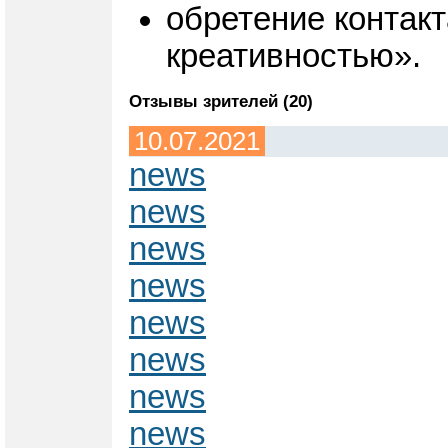
обретение контакт
креативностью».
Отзывы зрителей (20)
10.07.2021
news
news
news
news
news
news
news
news