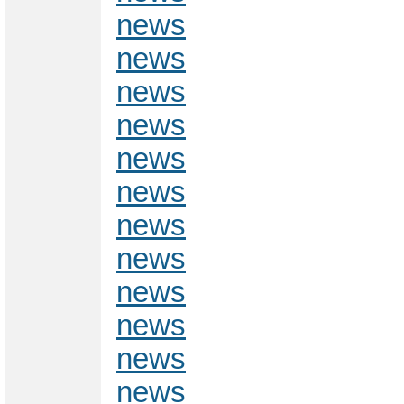
news
news
news
news
news
news
news
news
news
news
news
news