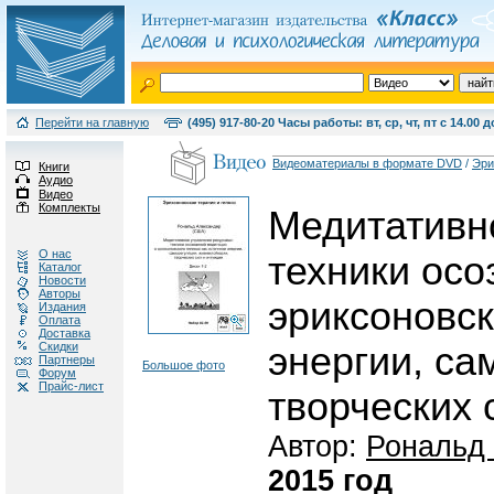
Перейти на главную
(495) 917-80-20 Часы работы: вт, ср, чт, пт с 14.00 д
Видеоматериалы в формате DVD
/
Эри
Книги
Аудио
Видео
Комплекты
Медитативн
О нас
техники осо
Каталог
Новости
Авторы
эриксоновск
Издания
Оплата
Доставка
Скидки
энергии, са
Партнеры
Большое фото
Форум
Прайс-лист
творческих 
Автор:
Рональд
2015 год