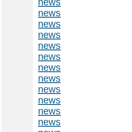
news
news
news
news
news
news
news
news
news
news
news
news