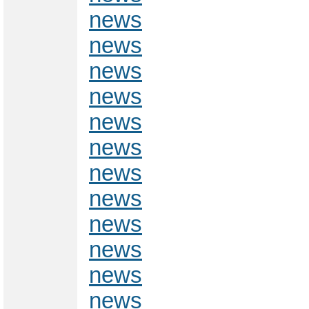
news
news
news
news
news
news
news
news
news
news
news
news