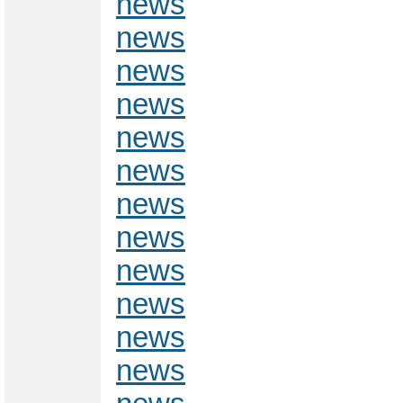
news
news
news
news
news
news
news
news
news
news
news
news